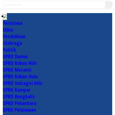
Peristiwa
Ekbis
Pendidikan
Olahraga
Politik
DPRD Dumai
DPRD Rokan Hilir
DPRD Meranti
DPRD Rokan Hulu
DPRD Indragiri Hilir
DPRD Kampar
DPRD Bengkalis
DPRD Pekanbaru
DPRD Pelalawan