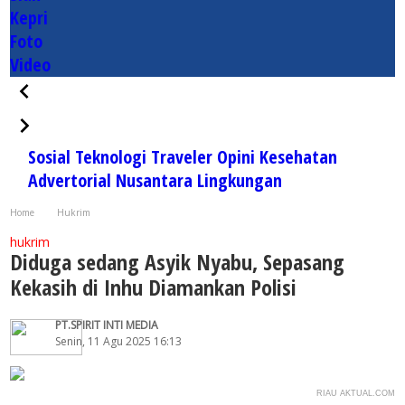
Kepri
Foto
Video
Sosial
Teknologi
Traveler
Opini
Kesehatan
Advertorial
Nusantara
Lingkungan
Home
Hukrim
Diduga sedang Asyik Nyabu, Sepasang Kekasih di Inhu Diamankan Polisi
hukrim
Diduga sedang Asyik Nyabu, Sepasang
Kekasih di Inhu Diamankan Polisi
PT.SPIRIT INTI MEDIA
Senin, 11 Agu 2025 16:13
RIAU AKTUAL.COM