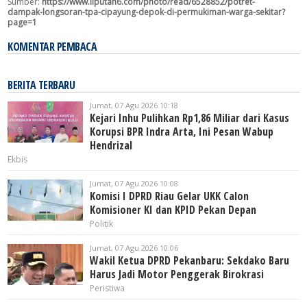
Sumber:
https://www.liputan6.com/photo/read/6528852/potret-
dampak-longsoran-tpa-cipayung-depok-di-permukiman-warga-sekitar?
page=1
KOMENTAR PEMBACA
BERITA TERBARU
Jumat, 07 Agu 2026 10:18
Kejari Inhu Pulihkan Rp1,86 Miliar dari Kasus
Korupsi BPR Indra Arta, Ini Pesan Wabup
Hendrizal
Ekbis
Jumat, 07 Agu 2026 10:08
Komisi I DPRD Riau Gelar UKK Calon
Komisioner KI dan KPID Pekan Depan
Politik
Jumat, 07 Agu 2026 10:06
Wakil Ketua DPRD Pekanbaru: Sekdako Baru
Harus Jadi Motor Penggerak Birokrasi
Peristiwa