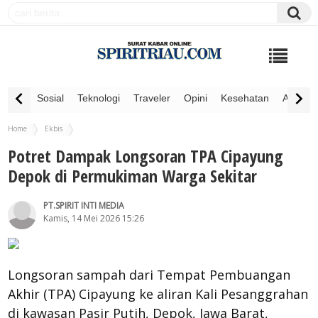
Sosial
Teknologi
Traveler
Opini
Kesehatan
Advertor
Home
Ekbis
Potret Dampak Longsoran TPA Cipayung Depok di Permukiman Warga Sekitar
Potret Dampak Longsoran TPA Cipayung
Depok di Permukiman Warga Sekitar
PT.SPIRIT INTI MEDIA
Kamis, 14 Mei 2026 15:26
Longsoran sampah dari Tempat Pembuangan
Akhir (TPA) Cipayung ke aliran Kali Pesanggrahan
di kawasan Pasir Putih, Depok, Jawa Barat,