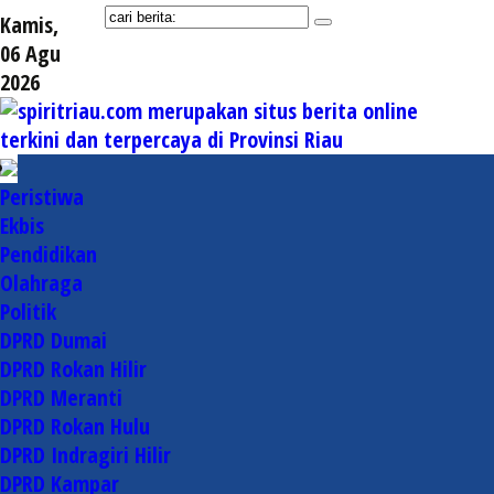
Kamis,
06 Agu
2026
Peristiwa
Ekbis
Pendidikan
Olahraga
Politik
DPRD Dumai
DPRD Rokan Hilir
DPRD Meranti
DPRD Rokan Hulu
DPRD Indragiri Hilir
DPRD Kampar