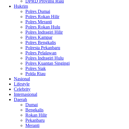
DPRD Provinsi Riau
Hukrim
Polres Dumai
Polres Rokan Hilir
Polres Meranti
Polres Rokan Hulu
Polres Indragiri Hilir
Polres Kampar
Polres Bengkalis
Polresta Pekanbaru
Polres Pelalawan
Polres Indragiri Hulu
Polres Kuantan Singingi
Polres Siak
Polda Riau
Nasional
Lifestyle
Celebrity
Internasional
Daerah
Dumai
Bengkalis
Rokan Hilir
Pekanbaru
Meranti