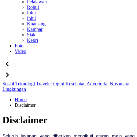
Pelalawan
Rohul
Inhu
Inhil
Kuansing
Kampar
Siak
Kepri
Foto
Video
Sosial
Teknologi
Traveler
Opini
Kesehatan
Advertorial
Nusantara
Lingkungan
Home
Disclaimer
Disclaimer
Seluruh layanan yang diberikan mengikuti aturan main yang