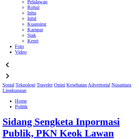
Pelalawan
Rohul
Inhu
Inhil
Kuansing
Kampar
Siak
Kepri
Foto
Video
Sosial
Teknologi
Traveler
Opini
Kesehatan
Advertorial
Nusantara
Lingkungan
Home
Politik
Sidang Sengketa Inpormasi
Publik, PKN Keok Lawan