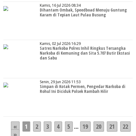
Kamis, 16 Jul 2026 08:34
Dihantam Ombak, Speedboad Menuju Guntung
Karam di Tepian Laut Pulau Busung
Kamis, 02 Jul 2026 16:29
Satres Narkoba Polres Inhil Ringkus Tersangka
Narkoba di Kemuning dan Sita 5.707 Butir Ekstasi
dan Sabu
Senin, 29 Jun 2026 11:53
Simpan di Kotak Permen, Pengedar Narkoba di
Rohul Ini Diciduk Polsek Rambah Hilir
«
1
2
3
4
5
...
19
20
21
22
»