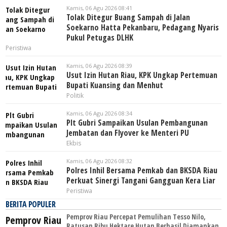
Kamis, 06 Agu 2026 08:41
Tolak Ditegur Buang Sampah di Jalan
Soekarno Hatta Pekanbaru, Pedagang Nyaris
Pukul Petugas DLHK
Peristiwa
Kamis, 06 Agu 2026 08:39
Usut Izin Hutan Riau, KPK Ungkap Pertemuan
Bupati Kuansing dan Menhut
Politik
Kamis, 06 Agu 2026 08:34
Plt Gubri Sampaikan Usulan Pembangunan
Jembatan dan Flyover ke Menteri PU
Ekbis
Kamis, 06 Agu 2026 08:32
Polres Inhil Bersama Pemkab dan BKSDA Riau
Perkuat Sinergi Tangani Gangguan Kera Liar
Peristiwa
BERITA POPULER
Pemprov Riau Percepat Pemulihan Tesso Nilo,
Ratusan Ribu Hektare Hutan Berhasil Diamankan