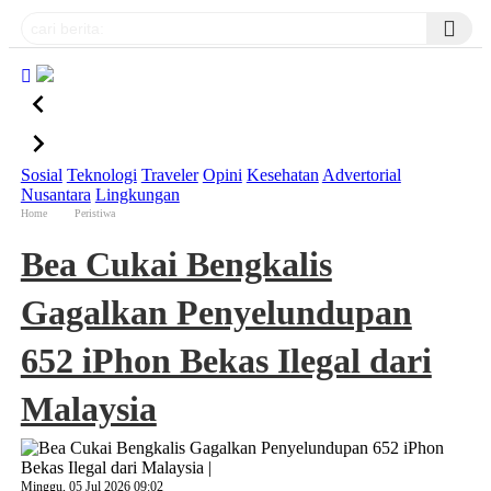
Sosial
Teknologi
Traveler
Opini
Kesehatan
Advertorial
Nusantara
Lingkungan
Home
Peristiwa
Bea Cukai Bengkalis
Gagalkan Penyelundupan
652 iPhon Bekas Ilegal dari
Malaysia
Minggu, 05 Jul 2026 09:02