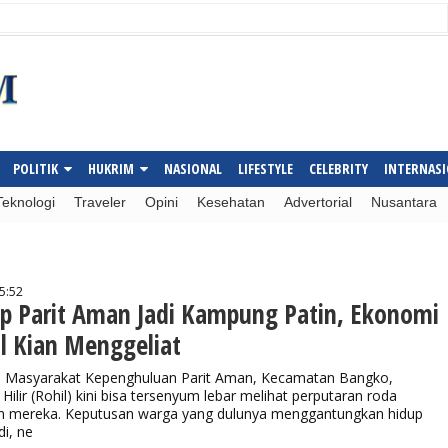
POLITIK
HUKRIM
NASIONAL
LIFESTYLE
CELEBRITY
INTERNAS
Teknologi
Traveler
Opini
Kesehatan
Advertorial
Nusantara
5:52
ap Parit Aman Jadi Kampung Patin, Ekonomi
l Kian Menggeliat
 Masyarakat Kepenghuluan Parit Aman, Kecamatan Bangko,
ilir (Rohil) kini bisa tersenyum lebar melihat perputaran roda
h mereka. Keputusan warga yang dulunya menggantungkan hidup
di, ne