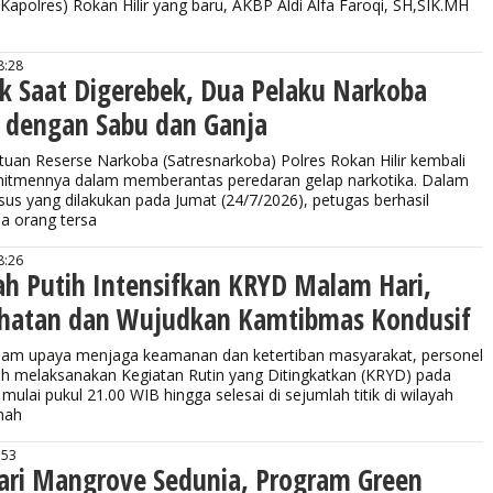
(Kapolres) Rokan Hilir yang baru, AKBP Aldi Alfa Faroqi, SH,SIK.MH
8:28
ik Saat Digerebek, Dua Pelaku Narkoba
dengan Sabu dan Ganja
an Reserse Narkoba (Satresnarkoba) Polres Rokan Hilir kembali
itmennya dalam memberantas peredaran gelap narkotika. Dalam
us yang dilakukan pada Jumat (24/7/2026), petugas berhasil
 orang tersa
8:26
ah Putih Intensifkan KRYD Malam Hari,
hatan dan Wujudkan Kamtibmas Kondusif
m upaya menjaga keamanan dan ketertiban masyarakat, personel
ih melaksanakan Kegiatan Rutin yang Ditingkatkan (KRYD) pada
mulai pukul 21.00 WIB hingga selesai di sejumlah titik di wilayah
nah
:53
Hari Mangrove Sedunia, Program Green