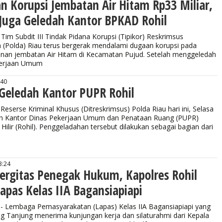
n Korupsi Jembatan Air Hitam Rp33 Miliar,
 Juga Geledah Kantor BPKAD Rohil
im Subdit III Tindak Pidana Korupsi (Tipikor) Reskrimsus
h (Polda) Riau terus bergerak mendalami dugaan korupsi pada
an jembatan Air Hitam di Kecamatan Pujud. Setelah menggeledah
kerjaan Umum
:40
 Geledah Kantor PUPR Rohil
Reserse Kriminal Khusus (Ditreskrimsus) Polda Riau hari ini, Selasa
ah Kantor Dinas Pekerjaan Umum dan Penataan Ruang (PUPR)
ilir (Rohil). Penggeladahan tersebut dilakukan sebagai bagian dari
3:24
nergitas Penegak Hukum, Kapolres Rohil
apas Kelas IIA Bagansiapiapi
Lembaga Pemasyarakatan (Lapas) Kelas IIA Bagansiapiapi yang
g Tanjung menerima kunjungan kerja dan silaturahmi dari Kepala