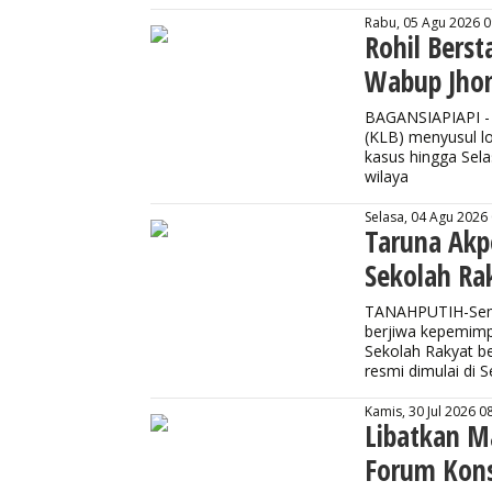
Rabu, 05 Agu 2026 0
Rohil Berst
Wabup Jhon
BAGANSIAPIAPI - K
(KLB) menyusul l
kasus hingga Selas
wilaya
Selasa, 04 Agu 2026
Taruna Akp
Sekolah Ra
TANAHPUTIH-Seman
berjiwa kepemimp
Sekolah Rakyat be
resmi dimulai di 
Kamis, 30 Jul 2026 0
Libatkan Ma
Forum Kons