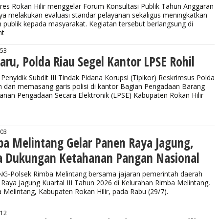
s Rokan Hilir menggelar Forum Konsultasi Publik Tahun Anggaran
ya melakukan evaluasi standar pelayanan sekaligus meningkatkan
n publik kepada masyarakat. Kegiatan tersebut berlangsung di
nt
:53
Baru, Polda Riau Segel Kantor LPSE Rohil
enyidik Subdit III Tindak Pidana Korupsi (Tipikor) Reskrimsus Polda
 dan memasang garis polisi di kantor Bagian Pengadaan Barang
anan Pengadaan Secara Elektronik (LPSE) Kabupaten Rokan Hilir
:03
ba Melintang Gelar Panen Raya Jagung,
a Dukungan Ketahanan Pangan Nasional
-Polsek Rimba Melintang bersama jajaran pemerintah daerah
Raya Jagung Kuartal III Tahun 2026 di Kelurahan Rimba Melintang,
Melintang, Kabupaten Rokan Hilir, pada Rabu (29/7).
:12