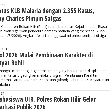
9:11
atus KLB Malaria dengan 2.355 Kasus,
y Charles Pimpin Satgas
abupaten Rokan Hilir (Rohil) resmi berstatus Kejadian Luar Biasa
onjakan signifikan penderita demam malaria yang mencapai 2.355
a (4/8/2026). Angka infeksi tertinggi saat ini terkonsentrasi di tiga
 08:21
ol 2026 Mulai Pembinaan Karakter di
kyat Rohil
gat membangun generasi muda yang berkarakter, disiplin, dan
inan terus digaungkan melalui program Pembinaan Karakter
rsama Taruna Akademi Kepolisian (Akpol) Tahun 2026. Kegiatan ini
Sekolah
8:31
hasiswa UIR, Polres Rokan Hilir Gelar
ultasi Publik 2026