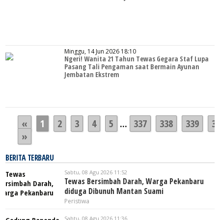
Minggu, 14 Jun 2026 18:10
Ngeri! Wanita 21 Tahun Tewas Gegara Staf Lupa
Pasang Tali Pengaman saat Bermain Ayunan
Jembatan Ekstrem
«
1
2
3
4
5
...
337
338
339
3
»
BERITA TERBARU
Sabtu, 08 Agu 2026 11:52
Tewas Bersimbah Darah, Warga Pekanbaru
diduga Dibunuh Mantan Suami
Peristiwa
Sabtu, 08 Agu 2026 11:36