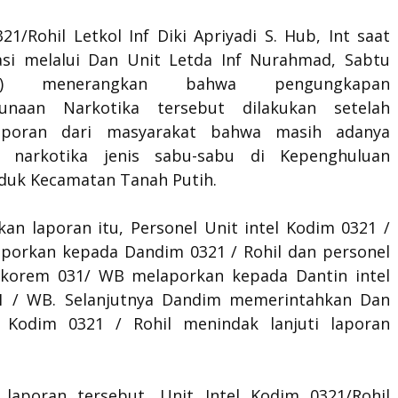
1/Rohil Letkol Inf Diki Apriyadi S. Hub, Int saat
asi melalui Dan Unit Letda Inf Nurahmad, Sabtu
026) menerangkan bahwa pengungkapan
gunaan Narkotika tersebut dilakukan setelah
aporan dari masyarakat bahwa masih adanya
n narkotika jenis sabu-sabu di Kepenghuluan
nduk Kecamatan Tanah Putih.
an laporan itu, Personel Unit intel Kodim 0321 /
aporkan kepada Dandim 0321 / Rohil dan personel
 korem 031/ WB melaporkan kepada Dantin intel
1 / WB. Selanjutnya Dandim memerintahkan Dan
l Kodim 0321 / Rohil menindak lanjuti laporan
laporan tersebut, Unit Intel Kodim 0321/Rohil