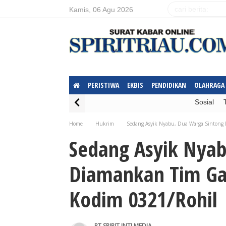
Kamis, 06 Agu 2026
PERISTIWA
EKBIS
PENDIDIKAN
OLAHRAGA
Sosial
Home
Hukrim
Sedang Asyik Nyabu, Dua Warga Sintong
Sedang Asyik Nyab
Diamankan Tim Ga
Kodim 0321/Rohil
PT.SPIRIT INTI MEDIA