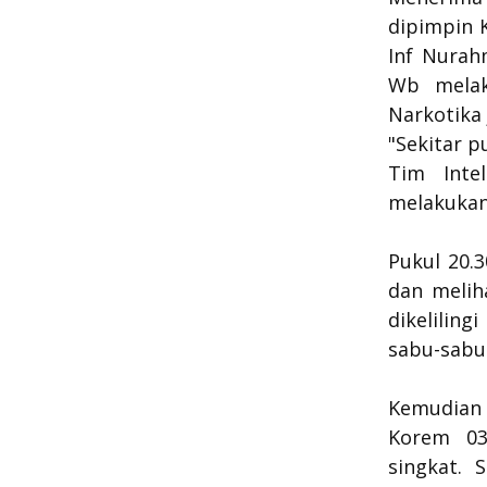
dipimpin 
Inf Nurah
Wb melak
Narkotika 
"Sekitar p
Tim Inte
melakukan
Pukul 20.3
dan melih
dikelilin
sabu-sabu
Kemudian 
Korem 03
singkat. 