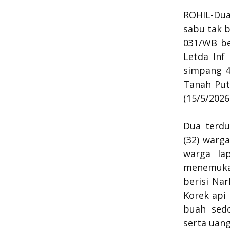
ROHIL-Dua
sabu tak 
031/WB be
Letda Inf
simpang 4
Tanah Put
(15/5/2026
Dua terdu
(32) warg
warga la
menemuka
berisi Na
Korek api 
buah sedo
serta uang