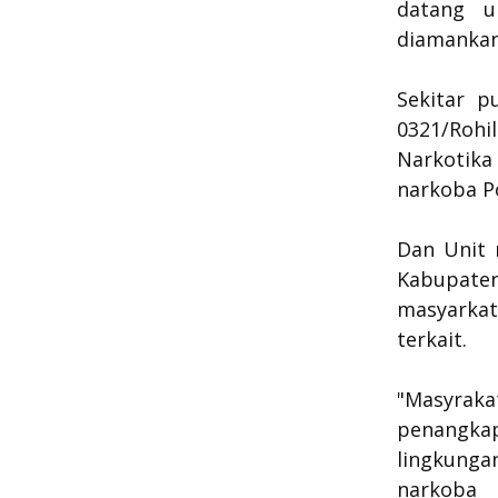
datang u
diamankan
Sekitar p
0321/Rohi
Narkotik
narkoba Po
Dan Unit
Kabupaten
masyarkat.
terkait.
"Masyra
penangka
lingkung
narkoba