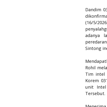
Dandim 032
dikonfirm
(16/5/2
penyalah
adanya l
peredara
Sintong i
Mendapatk
Rohil mel
Tim intel
Korem 03
unit Inte
Tersebut.
Menerima 