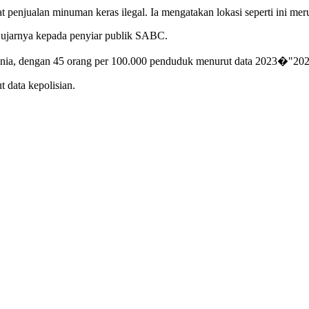
at penjualan minuman keras ilegal. Ia mengatakan lokasi seperti ini me
” ujarnya kepada penyiar publik SABC.
i dunia, dengan 45 orang per 100.000 penduduk menurut data 2023�"2
t data kepolisian.