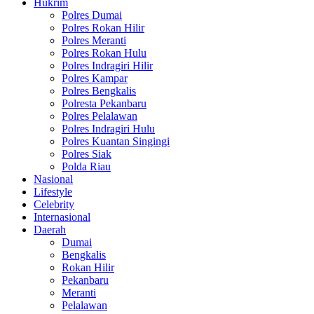
Hukrim
Polres Dumai
Polres Rokan Hilir
Polres Meranti
Polres Rokan Hulu
Polres Indragiri Hilir
Polres Kampar
Polres Bengkalis
Polresta Pekanbaru
Polres Pelalawan
Polres Indragiri Hulu
Polres Kuantan Singingi
Polres Siak
Polda Riau
Nasional
Lifestyle
Celebrity
Internasional
Daerah
Dumai
Bengkalis
Rokan Hilir
Pekanbaru
Meranti
Pelalawan