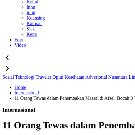
Rohul
Inhu
Inhil
Kuansing
Kampar
Siak
Kepri
Foto
Video
Sosial
Teknologi
Traveler
Opini
Kesehatan
Advertorial
Nusantara
Li
Home
Internasional
11 Orang Tewas dalam Penembakan Massal di Afsel, Bocah 3 
Internasional
11 Orang Tewas dalam Penembak