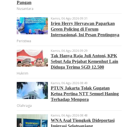
Pangan
Nusantara
Kamis, 06 Agu 2026 09:31
Irjen Herry Heryawan Paparkan
Green Policing di Forum
Internasional, Ini Pesan Pentingnya
Peristiwa
Kamis, 06 Agu 2026 09:29
Tak Hanya Raja Juli Antoni, KPK
Sebut Ada Pejabat Kemenhut Lain
Diduga Terima SGD 12.500
Hukrim
Kamis, 06 Agu 2026 08:49
PTUN Jakarta Tolak Gugatan
Ketua Pertina NTT Semuel Haning
Terhadap Menpora
Olahraga
Kamis, 06 Agu 2026 08:48
WNA Asal Tiongkok Dideportasi
Imigrasi Selatpanjang