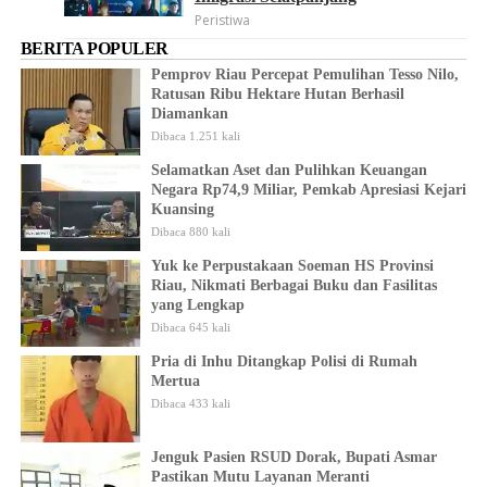
Peristiwa
BERITA POPULER
Pemprov Riau Percepat Pemulihan Tesso Nilo,
Ratusan Ribu Hektare Hutan Berhasil
Diamankan
Dibaca 1.251 kali
Selamatkan Aset dan Pulihkan Keuangan
Negara Rp74,9 Miliar, Pemkab Apresiasi Kejari
Kuansing
Dibaca 880 kali
Yuk ke Perpustakaan Soeman HS Provinsi
Riau, Nikmati Berbagai Buku dan Fasilitas
yang Lengkap
Dibaca 645 kali
Pria di Inhu Ditangkap Polisi di Rumah
Mertua
Dibaca 433 kali
Jenguk Pasien RSUD Dorak, Bupati Asmar
Pastikan Mutu Layanan Meranti