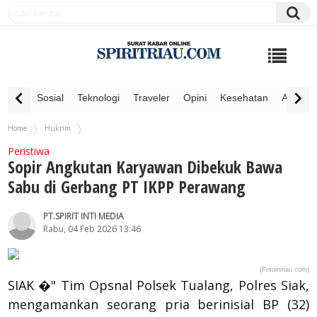
Sosial
Teknologi
Traveler
Opini
Kesehatan
Advertor
Home
Hukrim
Sopir Angkutan Karyawan Dibekuk Bawa Sabu di Gerbang PT IKPP Perawang
Peristiwa
Sopir Angkutan Karyawan Dibekuk Bawa
Sabu di Gerbang PT IKPP Perawang
PT.SPIRIT INTI MEDIA
Rabu, 04 Feb 2026 13:46
(Fotoiniriau.com)
SIAK �" Tim Opsnal Polsek Tualang, Polres Siak,
mengamankan seorang pria berinisial BP (32)