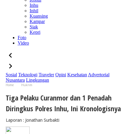
Inhu
Inhil
Kuansing
Kampar
Siak
Kepri
Foto
Video
Sosial
Teknologi
Traveler
Opini
Kesehatan
Advertorial
Nusantara
Lingkungan
Home
Hukrim
Tiga Pelaku Curanmor dan 1 Penadah Diringkus Polres Inhu, Ini Kronologisnya
Tiga Pelaku Curanmor dan 1 Penadah
Diringkus Polres Inhu, Ini Kronologisnya
Laporan : Jonathan Surbakti