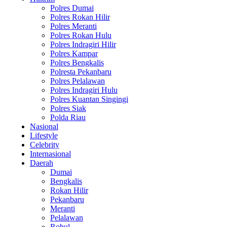
Polres Dumai
Polres Rokan Hilir
Polres Meranti
Polres Rokan Hulu
Polres Indragiri Hilir
Polres Kampar
Polres Bengkalis
Polresta Pekanbaru
Polres Pelalawan
Polres Indragiri Hulu
Polres Kuantan Singingi
Polres Siak
Polda Riau
Nasional
Lifestyle
Celebrity
Internasional
Daerah
Dumai
Bengkalis
Rokan Hilir
Pekanbaru
Meranti
Pelalawan
Rohul