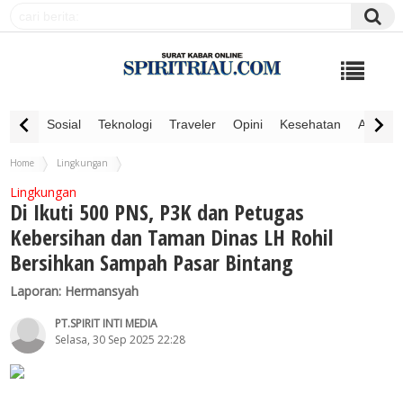
Sosial
Teknologi
Traveler
Opini
Kesehatan
Advertor
Home
Lingkungan
Di Ikuti 500 PNS, P3K dan Petugas Kebersihan dan Taman Dinas LH Rohil Bersihkan
Lingkungan
Sampah Pasar Bintang
Di Ikuti 500 PNS, P3K dan Petugas
Kebersihan dan Taman Dinas LH Rohil
Bersihkan Sampah Pasar Bintang
Laporan: Hermansyah
PT.SPIRIT INTI MEDIA
Selasa, 30 Sep 2025 22:28