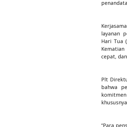
penandata
Kerjasama
layanan 
Hari Tua (
Kematian 
cepat, dan
Plt Direk
bahwa pe
komitmen 
khususnya
“Para pen