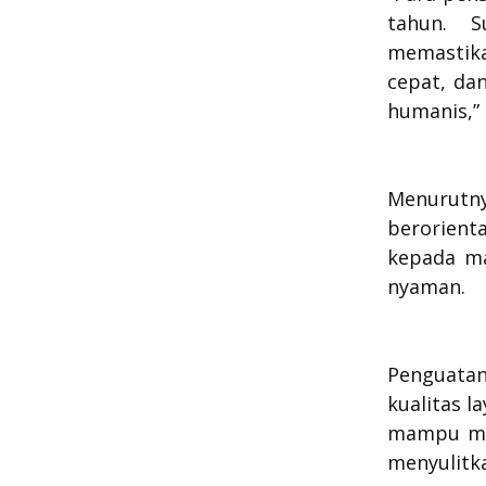
tahun. 
memastik
cepat, da
humanis,” 
Menurutn
berorient
kepada ma
nyaman.
Penguata
kualitas l
mampu mem
menyulitk