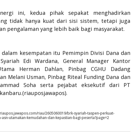
inergi ini, kedua pihak sepakat menghadirkan
ng tidak hanya kuat dari sisi sistem, tetapi juga
n pengalaman yang lebih baik bagi masyarakat.
a dalam kesempatan itu Pemimpin Divisi Dana dan
 Syariah Edi Wardana, General Manager Kantor
Utama Herman Dahlan, Pinbag CGHU Dadang
an Melani Usman, Pinbag Riteal Funding Dana dan
hammad Soha serta pejabat eksekutif dari PT
kanbaru.(riauposjawapos).
//riaupos.jawapos.com/riau/2605060019/brk-syariah-taspen-perkuat-
n-asn-utamakan-kemudahan-dan-kepastian-bagi-peserta?page=2