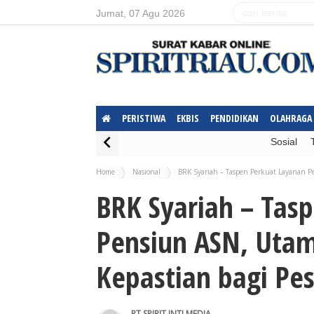
Jumat, 07 Agu 2026
PERISTIWA
EKBIS
PENDIDIKAN
OLAHRAGA
Sosial
Home
Nasional
BRK Syariah – Taspen Perkuat Layanan 
BRK Syariah – Tas
Pensiun ASN, Uta
Kepastian bagi Pes
PT.SPIRIT INTI MEDIA