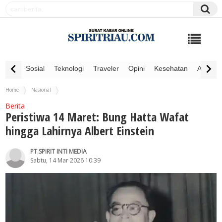
Sosial
Teknologi
Traveler
Opini
Kesehatan
Advertor
Home
Nasional
Peristiwa 14 Maret: Bung Hatta Wafat hingga Lahirnya Albert Einstein
Berita
Peristiwa 14 Maret: Bung Hatta Wafat
hingga Lahirnya Albert Einstein
PT.SPIRIT INTI MEDIA
Sabtu, 14 Mar 2026 10:39