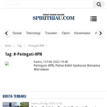
Sosial
Teknologi
Traveler
Opini
Kesehatan
Advertor
Home
Tag
-Peringati-HPN
Tag:
#-Peringati-HPN
Kamis, 10 Feb 2022 19:48
Peringati HPN, Polres Rohil Syukuran Bersama
Wartawan
BERITA TERBARU
Kamis, 06 Agu 2026 16:50