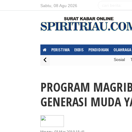
Sabtu, 08 Agu 2026
PERISTIWA
EKBIS
PENDIDIKAN
OLAHRAGA
Sosial
Warning
PROGRAM MAGRIB
: Invalid argument supplied 
/home/spiritri/public_html/include
GENERASI MUDA Y
Minggu, 03 Mar 2019 15:41