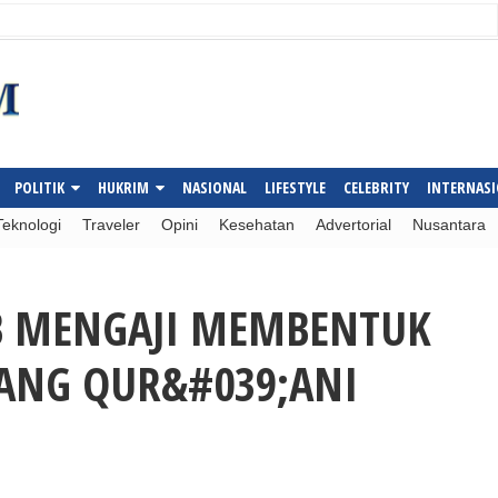
POLITIK
HUKRIM
NASIONAL
LIFESTYLE
CELEBRITY
INTERNAS
Teknologi
Traveler
Opini
Kesehatan
Advertorial
Nusantara
 MENGAJI MEMBENTUK
for foreach() in
/fungsi.php
on line
718
ANG QUR&#039;ANI