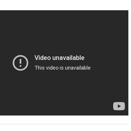
//www.youtube.com/embed/QAz_26MLZGg