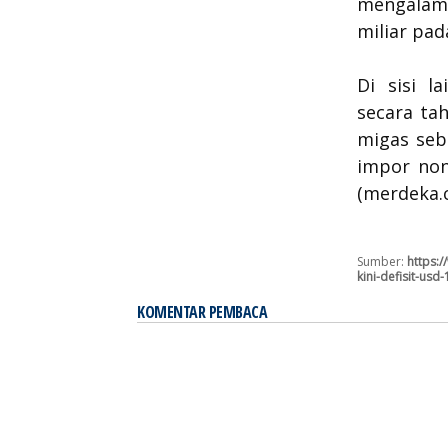
mengalami
miliar pad
Di sisi l
secara ta
migas seb
impor non
(merdeka.
Sumber:
https:
kini-defisit-us
KOMENTAR PEMBACA