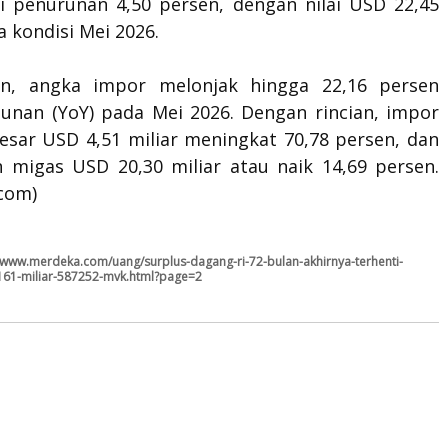
 penurunan 4,50 persen, dengan nilai USD 22,45
a kondisi Mei 2026.
ain, angka impor melonjak hingga 22,16 persen
hunan (YoY) pada Mei 2026. Dengan rincian, impor
esar USD 4,51 miliar meningkat 70,78 persen, dan
 migas USD 20,30 miliar atau naik 14,69 persen.
com)
//www.merdeka.com/uang/surplus-dagang-ri-72-bulan-akhirnya-terhenti-
d-161-miliar-587252-mvk.html?page=2