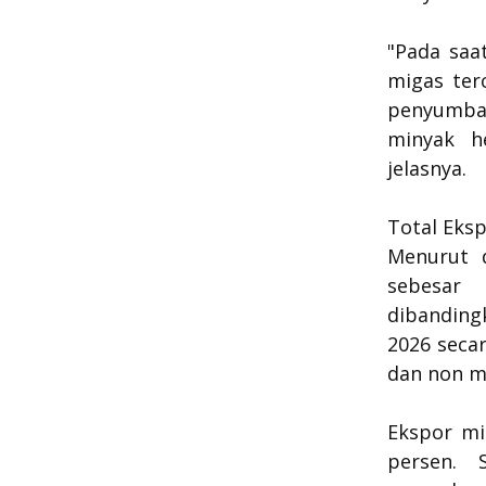
"Pada saa
migas ter
penyumban
minyak h
jelasnya.
Total Eks
Menurut d
sebesar 
dibanding
2026 seca
dan non m
Ekspor mi
persen. 