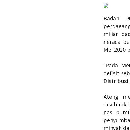
Badan P
perdagang
miliar pa
neraca pe
Mei 2020 p
"Pada Me
defisit se
Distribusi
Ateng me
disebabka
gas bumi
penyumban
minyak da