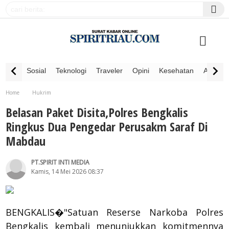
Sosial
Teknologi
Traveler
Opini
Kesehatan
Advertor
Home
Hukrim
Belasan Paket Disita,Polres Bengkalis Ringkus Dua Pengedar Perusakm Saraf Di Mabdau
Belasan Paket Disita,Polres Bengkalis
Ringkus Dua Pengedar Perusakm Saraf Di
Mabdau
PT.SPIRIT INTI MEDIA
Kamis, 14 Mei 2026 08:37
BENGKALIS�"Satuan Reserse Narkoba Polres
Bengkalis kembali menunjukkan komitmennya