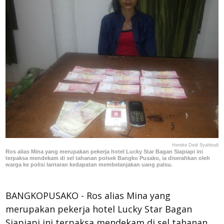
Hendra Dedi Syahbudi
Ros alias Mina yang merupakan pekerja hotel Lucky Star Bagan Siapiapi ini
terpaksa mendekam di sel tahanan polsek Bangko Pusako, ia diserahkan oleh
warga ke polisi lantaran kedapatan membelanjakan uang palsu.
BANGKOPUSAKO - Ros alias Mina yang
merupakan pekerja hotel Lucky Star Bagan
Siapiapi ini terpaksa mendekam di sel tahanan