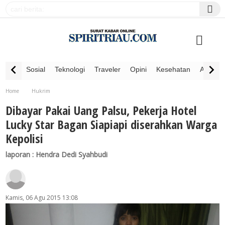
Sosial
Teknologi
Traveler
Opini
Kesehatan
Advertor
Home
Hukrim
Dibayar Pakai Uang Palsu, Pekerja Hotel Lucky Star Bagan Siapiapi diserahkan Warga
Dibayar Pakai Uang Palsu, Pekerja Hotel
Kepolisi
Lucky Star Bagan Siapiapi diserahkan Warga
Kepolisi
laporan : Hendra Dedi Syahbudi
Kamis, 06 Agu 2015 13:08