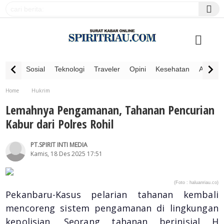
Sosial
Teknologi
Traveler
Opini
Kesehatan
Advertor
Home
Hukrim
Lemahnya Pengamanan, Tahanan Pencurian Kabur dari Polres Rohil
Lemahnya Pengamanan, Tahanan Pencurian
Kabur dari Polres Rohil
PT.SPIRIT INTI MEDIA
Kamis, 18 Des 2025 17:51
(Foto : haluanriau.co)
Pekanbaru-Kasus pelarian tahanan kembali
mencoreng sistem pengamanan di lingkungan
kepolisian. Seorang tahanan berinisial H