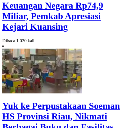
Keuangan Negara Rp74,9
Miliar, Pemkab Apresiasi
Kejari Kuansing
Dibaca 1.020 kali
Yuk ke Perpustakaan Soeman
HS Provinsi Riau, Nikmati
Berbagai Buku dan Fasilitas