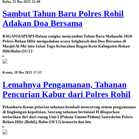
Rabu, 31 Des 2025 22:40
Sambut Tahun Baru Polres Rohil
Adakan Doa Bersama
BAGANSIAPIAPI-Dalam rangka menyambut Tahun Baru Mahasehi 2026
Polres Rokan Hilir mengadakan acara Istighosah dan Doa Bersama di
Masjid Al-Mu'min Jalan Tugu Kelurahan Bagan Kota Kabupaten Rokan
HilirRabu (31/12
Kamis, 18 Des 2025 17:51
Lemahnya Pengamanan, Tahanan
Pencurian Kabur dari Polres Rohil
Pekanbaru-Kasus pelarian tahanan kembali mencoreng sistem pengamanan
di lingkungan kepolisian. Seorang tahanan berinisial H dilaporkan
melarikan diri dari ruang Unit I (Pidana Umum/Pidum) Satreskrim Polres
Rokan Hilir (Rohil), Rabu (10/12) kemarin dan hin