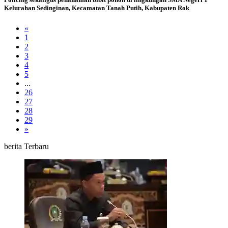
Kelurahan Sedinginan, Kecamatan Tanah Putih, Kabupaten Rok
«
1
2
3
4
5
...
26
27
28
29
»
berita Terbaru