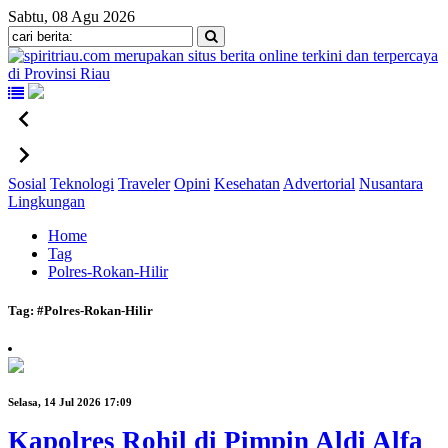
Sabtu, 08 Agu 2026
Sosial
Teknologi
Traveler
Opini
Kesehatan
Advertorial
Nusantara
Lingkungan
Home
Tag
Polres-Rokan-Hilir
Tag:
#Polres-Rokan-Hilir
Selasa, 14 Jul 2026 17:09
Kapolres Rohil di Pimpin Aldi Alfa