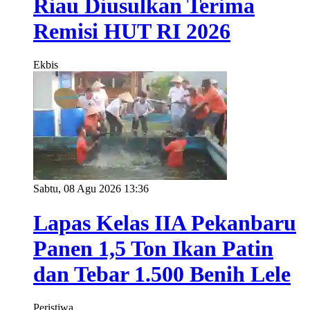
Riau Diusulkan Terima
Remisi HUT RI 2026
Ekbis
Sabtu, 08 Agu 2026 13:36
Lapas Kelas IIA Pekanbaru
Panen 1,5 Ton Ikan Patin
dan Tebar 1.500 Benih Lele
Peristiwa