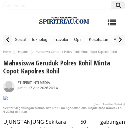
Sosial
Teknologi
Traveler
Opini
Kesehatan
Advertor
Home
Hukrim
Mahasiswa Geruduk Polres Rohil Minta Copot Kapolres Rohil
Mahasiswa Geruduk Polres Rohil Minta
Copot Kapolres Rohil
PT.SPIRIT INTI MEDIA
Jumat, 17 Apr 2026 20:14
(Foto : Jonathan Surbakti)
Sekitar 50 gabungan Mahasiswa Rohil mengadakan aksi unjuk Rasa Kamis (17-
4-2026) di dipan
UJUNGTANJUNG-Sekitara 50 gabungan