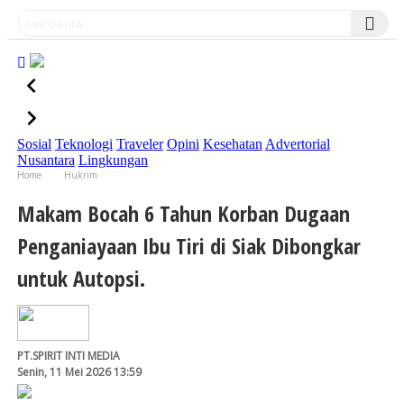
Sosial
Teknologi
Traveler
Opini
Kesehatan
Advertorial
Nusantara
Lingkungan
Home
Hukrim
Makam Bocah 6 Tahun Korban Dugaan Penganiayaan Ibu Tiri di Siak Dibongkar
untuk Autopsi.
Makam Bocah 6 Tahun Korban Dugaan
Penganiayaan Ibu Tiri di Siak Dibongkar
untuk Autopsi.
PT.SPIRIT INTI MEDIA
Senin, 11 Mei 2026 13:59