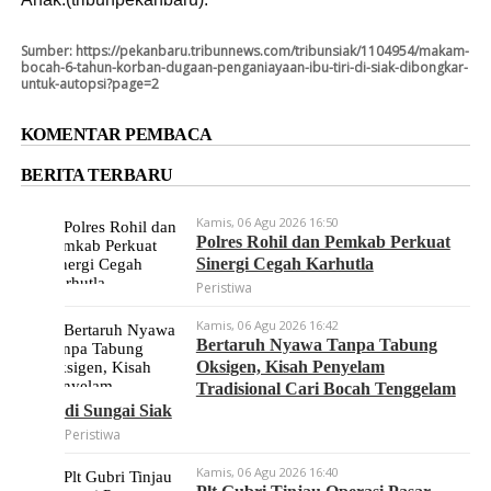
Sumber:
https://pekanbaru.tribunnews.com/tribunsiak/1104954/makam-
bocah-6-tahun-korban-dugaan-penganiayaan-ibu-tiri-di-siak-dibongkar-
untuk-autopsi?page=2
KOMENTAR PEMBACA
BERITA TERBARU
Kamis, 06 Agu 2026 16:50
Polres Rohil dan Pemkab Perkuat
Sinergi Cegah Karhutla
Peristiwa
Kamis, 06 Agu 2026 16:42
Bertaruh Nyawa Tanpa Tabung
Oksigen, Kisah Penyelam
Tradisional Cari Bocah Tenggelam
di Sungai Siak
Peristiwa
Kamis, 06 Agu 2026 16:40