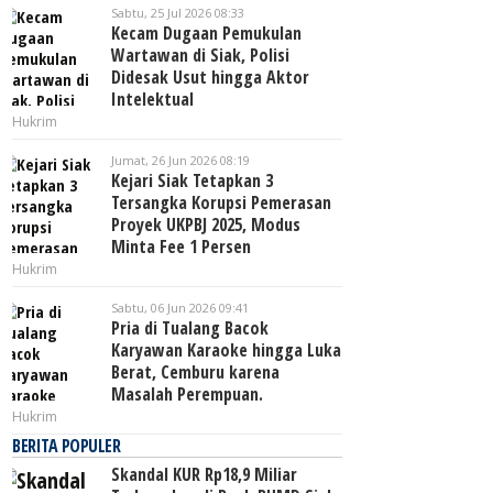
Sabtu, 25 Jul 2026 08:33
Kecam Dugaan Pemukulan
Wartawan di Siak, Polisi
Didesak Usut hingga Aktor
Intelektual
Hukrim
Jumat, 26 Jun 2026 08:19
Kejari Siak Tetapkan 3
Tersangka Korupsi Pemerasan
Proyek UKPBJ 2025, Modus
Minta Fee 1 Persen
Hukrim
Sabtu, 06 Jun 2026 09:41
Pria di Tualang Bacok
Karyawan Karaoke hingga Luka
Berat, Cemburu karena
Masalah Perempuan.
Hukrim
BERITA POPULER
Skandal KUR Rp18,9 Miliar