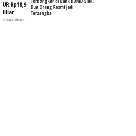
Terbongkar di Bank BUMD Siak,
Dua Orang Resmi Jadi
Tersangka
Dibaca 430 kali