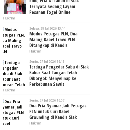
Ribu, Pria 41 Tahun di Siak
Ternyata Sedang Layani
Pesanan Togel Online
Hukrim
Selasa, 28 Jul 2026 13:14
Modus Petugas PLN, Dua
Maling Kabel Travo PLN
Ditangkap di Kandis
Hukrim
Senin, 27 Jul 2026 16:18
Terduga Pengedar Sabu di Siak
Kabur Saat Tangan Telah
Diborgol: Menyelinap ke
Perkebunan Sawit
Hukrim
Senin, 27 Jul 2026 16:07
Dua Pria Nyamar Jadi Petugas
PLN untuk Curi Kabel
Grounding di Kandis Siak
Hukrim