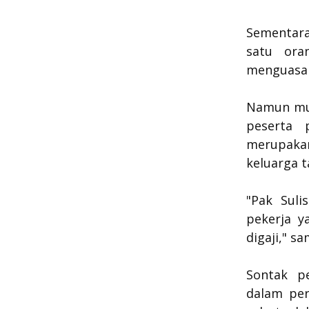
Sementara
satu ora
menguasai 
Namun mun
peserta 
merupaka
keluarga t
"Pak Suli
pekerja y
digaji," s
Sontak p
dalam per