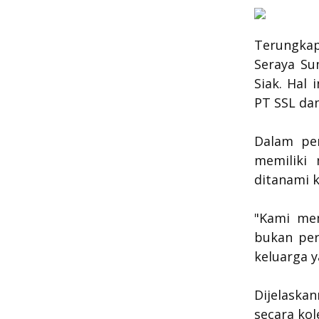
Terungkap
Seraya Su
Siak. Hal
PT SSL da
Dalam per
memiliki 
ditanami k
"Kami me
bukan per
keluarga 
Dijelaska
secara kol