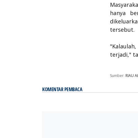
Masyaraka
hanya be
dikeluark
tersebut.
"Kalaulah
terjadi," 
Sumber:
RIAU 
KOMENTAR PEMBACA