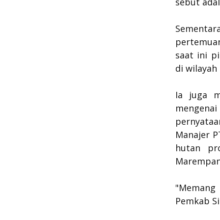
sebut ada
Sementar
pertemuan
saat ini 
di wilayah
Ia juga m
mengenai
pernyata
Manajer P
hutan pr
Marempan
"Memang s
Pemkab Siak