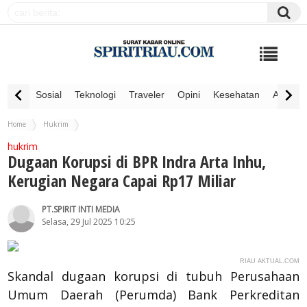
Sosial
Teknologi
Traveler
Opini
Kesehatan
Advertor
Home
Hukrim
Dugaan Korupsi di BPR Indra Arta Inhu, Kerugian Negara Capai Rp17 Miliar
hukrim
Dugaan Korupsi di BPR Indra Arta Inhu,
Kerugian Negara Capai Rp17 Miliar
PT.SPIRIT INTI MEDIA
Selasa, 29 Jul 2025 10:25
RIAU AKTUAL.COM
Skandal dugaan korupsi di tubuh Perusahaan
Umum Daerah (Perumda) Bank Perkreditan