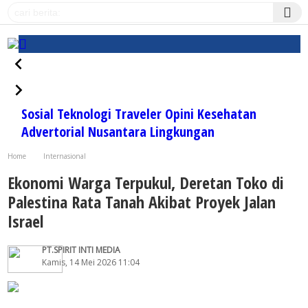
Sosial
Teknologi
Traveler
Opini
Kesehatan
Advertorial
Nusantara
Lingkungan
Home
Internasional
Ekonomi Warga Terpukul, Deretan Toko di Palestina Rata Tanah Akibat Proyek Jalan
Ekonomi Warga Terpukul, Deretan Toko di
Israel
Palestina Rata Tanah Akibat Proyek Jalan
Israel
PT.SPIRIT INTI MEDIA
Kamis, 14 Mei 2026 11:04