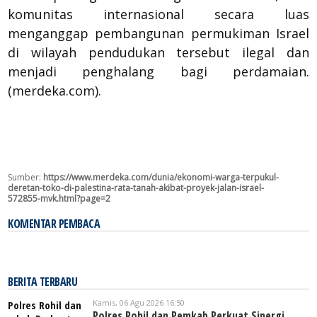
komunitas internasional secara luas
menganggap pembangunan permukiman Israel
di wilayah pendudukan tersebut ilegal dan
menjadi penghalang bagi perdamaian.
(merdeka.com).
Sumber:
https://www.merdeka.com/dunia/ekonomi-warga-terpukul-
deretan-toko-di-palestina-rata-tanah-akibat-proyek-jalan-israel-
572855-mvk.html?page=2
KOMENTAR PEMBACA
BERITA TERBARU
Kamis, 06 Agu 2026 16:50
Polres Rohil dan Pemkab Perkuat Sinergi