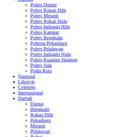
Polres Dumai
Polres Rokan Hilir
Polres Meranti
Polres Rokan Hulu
Polres Indragiri Hilir
Polres Kampar
Polres Bengkalis
Polresta Pekanbaru
Polres Pelalawan
Polres Indragiri Hulu
Polres Kuantan Singingi
Polres Siak
Polda Riau
Nasional
Lifestyle
Celebrity
Internasional
Daerah
Dumai
Bengkalis
Rokan Hilir
Pekanbaru
Meranti
Pelalawan
Rohul