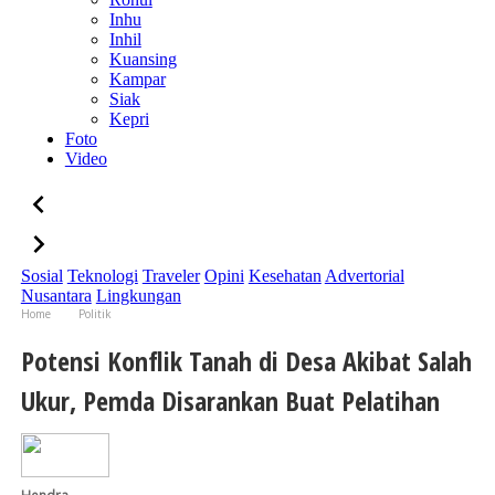
Inhu
Inhil
Kuansing
Kampar
Siak
Kepri
Foto
Video
Sosial
Teknologi
Traveler
Opini
Kesehatan
Advertorial
Nusantara
Lingkungan
Home
Politik
Potensi Konflik Tanah di Desa Akibat Salah Ukur, Pemda Disarankan Buat Pelatihan
Potensi Konflik Tanah di Desa Akibat Salah
Ukur, Pemda Disarankan Buat Pelatihan