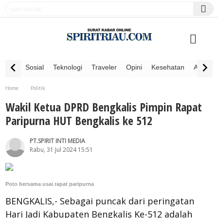
Sosial
Teknologi
Traveler
Opini
Kesehatan
Advertor
Home
Politik
Wakil Ketua DPRD Bengkalis Pimpin Rapat Paripurna HUT Bengkalis ke 512
Wakil Ketua DPRD Bengkalis Pimpin Rapat
Paripurna HUT Bengkalis ke 512
PT.SPIRIT INTI MEDIA
Rabu, 31 Jul 2024 15:51
Poto bersama usai rapat paripurna
BENGKALIS,- Sebagai puncak dari peringatan
Hari Jadi Kabupaten Bengkalis Ke-512 adalah