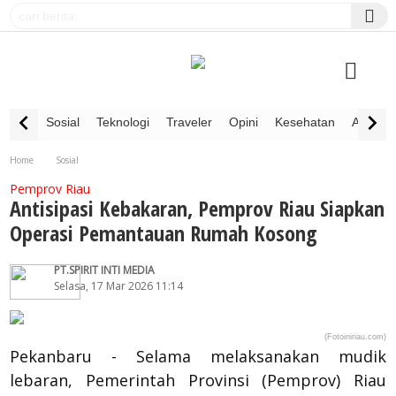
Sosial
Teknologi
Traveler
Opini
Kesehatan
Advertor
Home
Sosial
Antisipasi Kebakaran, Pemprov Riau Siapkan Operasi Pemantauan Rumah Kosong
Pemprov Riau
Antisipasi Kebakaran, Pemprov Riau Siapkan
Operasi Pemantauan Rumah Kosong
PT.SPIRIT INTI MEDIA
Selasa, 17 Mar 2026 11:14
(Fotoiniriau.com)
Pekanbaru - Selama melaksanakan mudik
lebaran, Pemerintah Provinsi (Pemprov) Riau