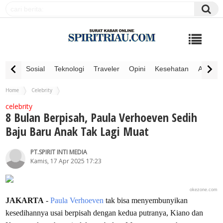
Sosial
Teknologi
Traveler
Opini
Kesehatan
Advertor
Home
Celebrity
8 Bulan Berpisah, Paula Verhoeven Sedih Baju Baru Anak Tak Lagi Muat
celebrity
8 Bulan Berpisah, Paula Verhoeven Sedih
Baju Baru Anak Tak Lagi Muat
PT.SPIRIT INTI MEDIA
Kamis, 17 Apr 2025 17:23
okezone.com
JAKARTA
-
Paula Verhoeven
tak bisa menyembunyikan
kesedihannya usai berpisah dengan kedua putranya, Kiano dan