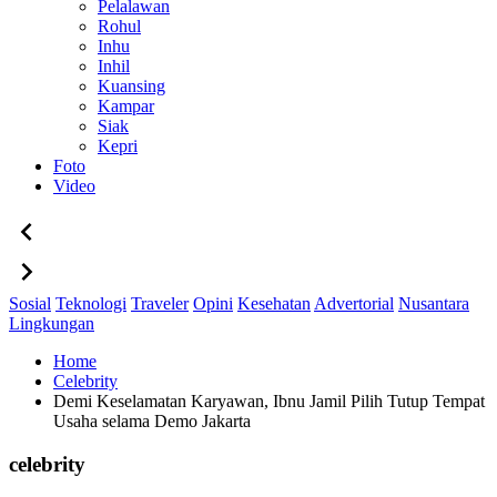
Pelalawan
Rohul
Inhu
Inhil
Kuansing
Kampar
Siak
Kepri
Foto
Video
Sosial
Teknologi
Traveler
Opini
Kesehatan
Advertorial
Nusantara
Lingkungan
Home
Celebrity
Demi Keselamatan Karyawan, Ibnu Jamil Pilih Tutup Tempat
Usaha selama Demo Jakarta
celebrity