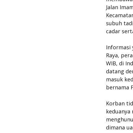
Jalan Ima
Kecamatan 
subuh tad
cadar sert
Informasi
Raya, pera
WIB, di I
datang de
masuk ked
bernama Fa
Korban tid
keduanya 
menghunus
dimana ua