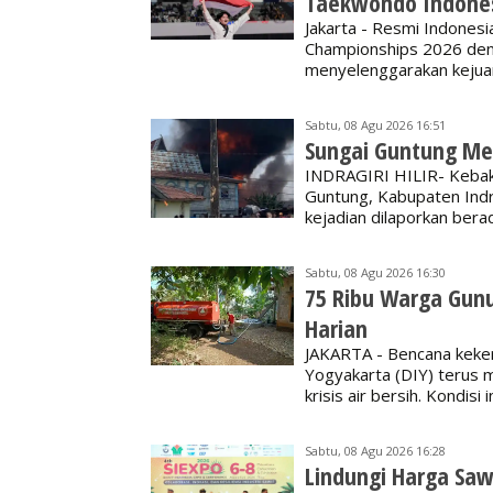
Taekwondo Indones
Jakarta - Resmi Indones
Championships 2026 den
menyelenggarakan kejua
Sabtu, 08 Agu 2026 16:51
Sungai Guntung Me
INDRAGIRI HILIR- Kebak
Guntung, Kabupaten Indrag
kejadian dilaporkan bera
Sabtu, 08 Agu 2026 16:30
75 Ribu Warga Gunu
Harian
JAKARTA - Bencana keker
Yogyakarta (DIY) terus
krisis air bersih. Kondis
Sabtu, 08 Agu 2026 16:28
Lindungi Harga Sawit