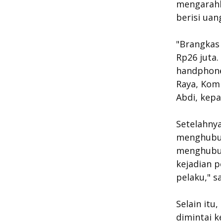
mengarahk
berisi uan
"Brangkas 
Rp26 juta.
handphone 
Raya, Komp
Abdi, kep
Setelahny
menghubun
menghubun
kejadian 
pelaku," 
Selain itu
dimintai k