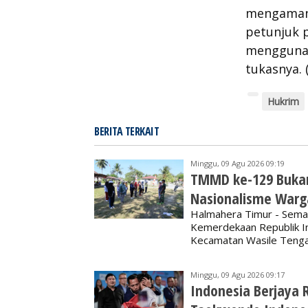
mengamank
petunjuk p
menggunak
tukasnya. 
Hukrim
BERITA TERKAIT
Minggu, 09 Agu 2026 09:19
TMMD ke-129 Buka
Nasionalisme Warg
Halmahera Timur - Sema
Kemerdekaan Republik In
Kecamatan Wasile Tenga
Minggu, 09 Agu 2026 09:17
Indonesia Berjaya 