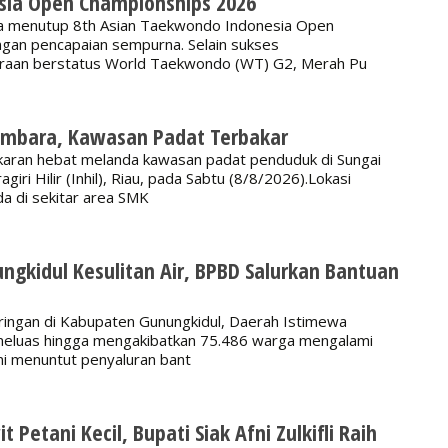
ia Open Championships 2026
ia menutup 8th Asian Taekwondo Indonesia Open
gan pencapaian sempurna. Selain sukses
raan berstatus World Taekwondo (WT) G2, Merah Pu
mbara, Kawasan Padat Terbakar
aran hebat melanda kawasan padat penduduk di Sungai
iri Hilir (Inhil), Riau, pada Sabtu (8/8/2026).Lokasi
da di sekitar area SMK
ngkidul Kesulitan Air, BPBD Salurkan Bantuan
ingan di Kabupaten Gunungkidul, Daerah Istimewa
 meluas hingga mengakibatkan 75.486 warga mengalami
i ini menuntut penyaluran bant
 Petani Kecil, Bupati Siak Afni Zulkifli Raih