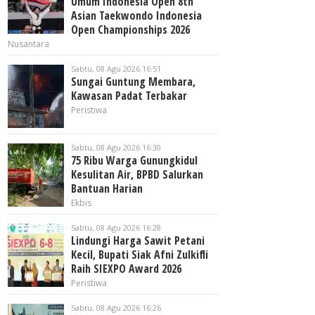
Umum Indonesia Open 8th
Asian Taekwondo Indonesia
Open Championships 2026
Nusantara
Sabtu, 08 Agu 2026 16:51
Sungai Guntung Membara,
Kawasan Padat Terbakar
Peristiwa
Sabtu, 08 Agu 2026 16:30
75 Ribu Warga Gunungkidul
Kesulitan Air, BPBD Salurkan
Bantuan Harian
Ekbis
Sabtu, 08 Agu 2026 16:28
Lindungi Harga Sawit Petani
Kecil, Bupati Siak Afni Zulkifli
Raih SIEXPO Award 2026
Peristiwa
Sabtu, 08 Agu 2026 16:26