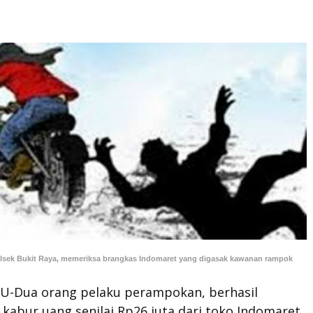
olsek Bukit Raya, memeriksa brangkas Indomaret yang digasak kawanan rampok
-Dua orang pelaku perampokan, berhasil
abur uang senilai Rp26 juta dari toko Indomaret,