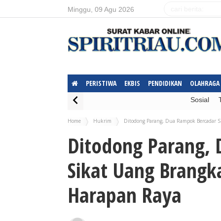
Minggu, 09 Agu 2026
PERISTIWA
EKBIS
PENDIDIKAN
OLAHRAGA
Sosial
Home
Hukrim
Ditodong Parang, Dua Rampok Bercadar S
Ditodong Parang,
Sikat Uang Brangk
Harapan Raya