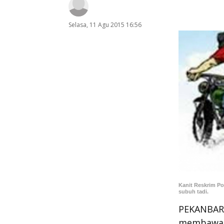
Selasa, 11 Agu 2015 16:56
Kanit Reskrim P
subuh tadi.
PEKANBARU
membawa k