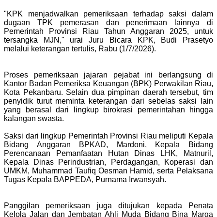
"KPK menjadwalkan pemeriksaan terhadap saksi dalam
dugaan TPK pemerasan dan penerimaan lainnya di
Pemerintah Provinsi Riau Tahun Anggaran 2025, untuk
tersangka MJN," urai Juru Bicara KPK, Budi Prasetyo
melalui keterangan tertulis, Rabu (1/7/2026).
Proses pemeriksaan jajaran pejabat ini berlangsung di
Kantor Badan Pemeriksa Keuangan (BPK) Perwakilan Riau,
Kota Pekanbaru. Selain dua pimpinan daerah tersebut, tim
penyidik turut meminta keterangan dari sebelas saksi lain
yang berasal dari lingkup birokrasi pemerintahan hingga
kalangan swasta.
Saksi dari lingkup Pemerintah Provinsi Riau meliputi Kepala
Bidang Anggaran BPKAD, Mardoni, Kepala Bidang
Perencanaan Pemanfaatan Hutan Dinas LHK, Matnuril,
Kepala Dinas Perindustrian, Perdagangan, Koperasi dan
UMKM, Muhammad Taufiq Oesman Hamid, serta Pelaksana
Tugas Kepala BAPPEDA, Purnama Irwansyah.
Panggilan pemeriksaan juga ditujukan kepada Penata
Kelola Jalan dan Jembatan Ahli Muda Bidang Bina Marga