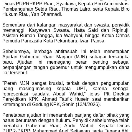
Dinas PUPRPKPP Riau, Syarkawi, Kepala Biro Administrasi
Pembangunan Setda Riau, Thomas Lafro, serta Kepala Biro
Hukum Riau, Yan Dharmadi.
Sementara dari kalangan masyarakat dan swasta, penyidik
memanggil Karyawan Swasta, Hatta Said dan Ripinuji,
Asisten Rumah Tangga, Ida Wahyuni, hingga Ketua Ormas
Pemuda Pancasila Kota Pekanbaru, Iwan Pansa.
Sebelumnya, lembaga antirasuah ini telah menetapkan
Ajudan Gubernur Riau, Marjani (MJN) sebagai tersangka
baru. Ajudan ini memegang peran penting sebagai
perpanjangan tangan gubernur untuk mengumpulkan dana
liar tersebut.
"Peran MJN sangat krusial, terkait dengan pengumpulan
uang masing-masing kepala UPT, karena sebagai
representasi saudara Abdul Wahid," jelas Plt Direktur
Penyidikan KPK, Ahmad Taufik Husein saat memberikan
keterangan di Gedung KPK, Senin (13/4/2026).
Penetapan ajudan ini menambah panjang daftar pihak yang
harus berurusan dengan hukum. Penyidik sebelumnya telah
menahan Gubernur Riau, Abdul Wahid, Kepala Dinas
PUPR-PKPP, Muhammad Arief Setiawan, serta Tenaga Ahli