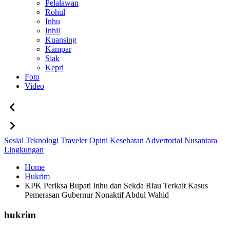
Pelalawan
Rohul
Inhu
Inhil
Kuansing
Kampar
Siak
Kepri
Foto
Video
Sosial
Teknologi
Traveler
Opini
Kesehatan
Advertorial
Nusantara
Lingkungan
Home
Hukrim
KPK Periksa Bupati Inhu dan Sekda Riau Terkait Kasus
Pemerasan Gubernur Nonaktif Abdul Wahid
hukrim