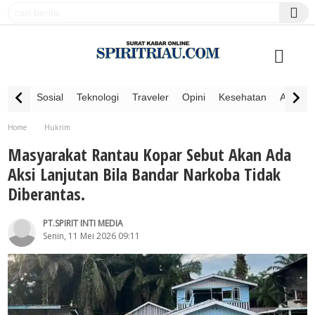
Sosial
Teknologi
Traveler
Opini
Kesehatan
Advertor
Home
Hukrim
Masyarakat Rantau Kopar Sebut Akan Ada Aksi Lanjutan Bila Bandar Narkoba Tidak
Masyarakat Rantau Kopar Sebut Akan Ada
Diberantas.
Aksi Lanjutan Bila Bandar Narkoba Tidak
Diberantas.
PT.SPIRIT INTI MEDIA
Senin, 11 Mei 2026 09:11