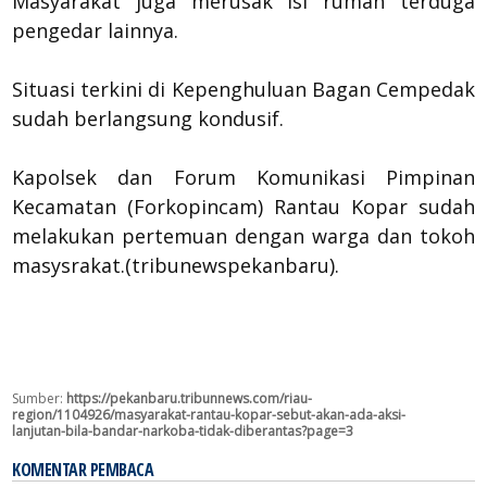
Masyarakat juga merusak isi rumah terduga
pengedar lainnya.
Situasi terkini di Kepenghuluan Bagan Cempedak
sudah berlangsung kondusif.
Kapolsek dan Forum Komunikasi Pimpinan
Kecamatan (Forkopincam) Rantau Kopar sudah
melakukan pertemuan dengan warga dan tokoh
masysrakat.(tribunewspekanbaru).
Sumber:
https://pekanbaru.tribunnews.com/riau-
region/1104926/masyarakat-rantau-kopar-sebut-akan-ada-aksi-
lanjutan-bila-bandar-narkoba-tidak-diberantas?page=3
KOMENTAR PEMBACA