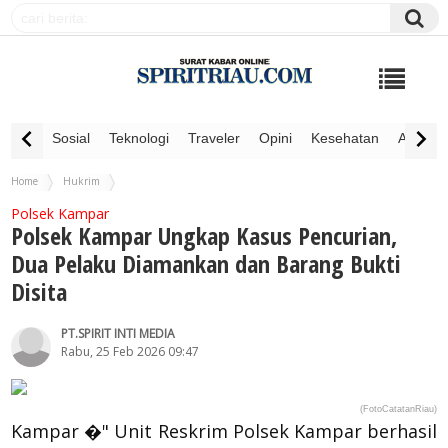
Sosial
Teknologi
Traveler
Opini
Kesehatan
Advertor
Home
Hukrim
Polsek Kampar Ungkap Kasus Pencurian, Dua Pelaku Diamankan dan Barang Bukti
Polsek Kampar
Disita
Polsek Kampar Ungkap Kasus Pencurian,
Dua Pelaku Diamankan dan Barang Bukti
Disita
PT.SPIRIT INTI MEDIA
Rabu, 25 Feb 2026 09:47
(FotoCatatanRiau)
Kampar �" Unit Reskrim Polsek Kampar berhasil