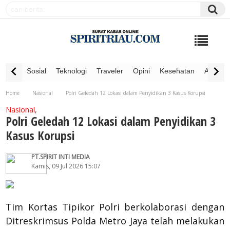
Sosial
Teknologi
Traveler
Opini
Kesehatan
Advertor
Home
Nasional
Polri Geledah 12 Lokasi dalam Penyidikan 3 Kasus Korupsi
Nasional,
Polri Geledah 12 Lokasi dalam Penyidikan 3
Kasus Korupsi
PT.SPIRIT INTI MEDIA
Kamis, 09 Jul 2026 15:07
Tim Kortas Tipikor Polri berkolaborasi dengan
Ditreskrimsus Polda Metro Jaya telah melakukan