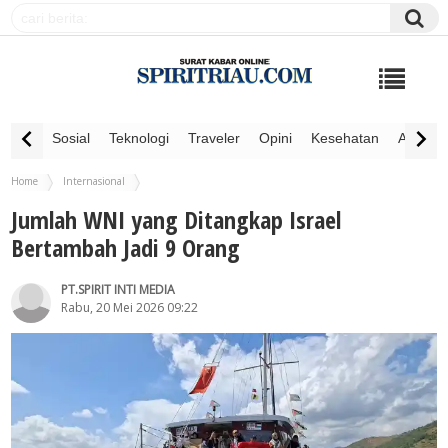
Sosial
Teknologi
Traveler
Opini
Kesehatan
Advertor
Home
Internasional
Jumlah WNI yang Ditangkap Israel Bertambah Jadi 9 Orang
Jumlah WNI yang Ditangkap Israel
Bertambah Jadi 9 Orang
PT.SPIRIT INTI MEDIA
Rabu, 20 Mei 2026 09:22