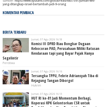
Sumber:
https://www.liputan6.com/global/read/6857591/jumlah-wni-
yang-ditangkap-israel-bertambah-jadi-9-orang
KOMENTAR PEMBACA
BERITA TERBARU
Jumat, 07 Agu 2026 16:18
Komisi III DPRD Riau Bongkar Dugaan
Kebocoran PAD, Perusahaan Miliki Ratusan
Kendaraan tapi yang Bayar Pajak Hanya
Segelintir
Peristiwa
Jumat, 07 Agu 2026 16:16
Tersangka TPPU, Febrie Adriansyah Tiba di
Kejagung Tangan Diborgol
Hukrim
Jumat, 07 Agu 2026 16:13
HUT RI ke-81 Jadi Momentum Berbagi,
Koperasi KPK Gelontorkan CSR untuk