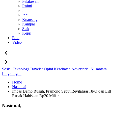
Pelalawan
Rohul
Inhu
Inhil
Kuansing
Kampar
Siak
Kepri
Foto
Video
Sosial
Teknologi
Traveler
Opini
Kesehatan
Advertorial
Nusantara
Lingkungan
Home
Nasional
Imbas Demo Rusuh, Pramono Sebut Revitalisasi JPO dan Lift
Rusak Habiskan Rp20 Miliar
Nasional,