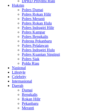
DPRD Provinsi Riau
Hukrim
Polres Dumai
Polres Rokan Hilir
Polres Meranti
Polres Rokan Hulu
Polres Indragiri Hilir
Polres Kampar
Polres Bengkalis
Polresta Pekanbaru
Polres Pelalawan
Polres Indragiri Hulu
Polres Kuantan Singingi
Polres Siak
Polda Riau
Nasional
Lifestyle
Celebrity
Internasional
Daerah
Dumai
Bengkalis
Rokan Hilir
Pekanbaru
Meranti