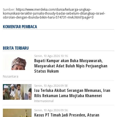
Sumber:
https://www.merdeka.com/dunia/keluarga-ungkap-
komunikasi-terakhir-jurnalis-thoudy-badai-sebelum-ditangkap-israel-
obrolan-dengan-ibunda-bikin-haru-574731-mvk.html?page=3
KOMENTAR PEMBACA
BERITA TERBARU
Senin, 10 Agu 2026 10:16
Bupati Kampar akan Buka Musyawarah,
Masyarakat Adat Buluh Nipis Perjuangkan
Status Hukum
Nusantara
Senin, 10 Agu 2026 09:58
Isu Terluka Akibat Serangan Memanas, Iran
Rilis Rekaman Lama Mojtaba Khamenei
Internasional
Senin, 10 Agu 2026 09:56
Kasus PT Timah Jadi Preseden, Aturan