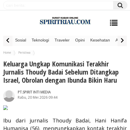
Sosial
Teknologi
Traveler
Opini
Kesehatan
Advertor
Home
Peristiwa
Keluarga Ungkap Komunikasi Terakhir Jurnalis Thoudy Badai Sebelum Ditangkap Israel,
Keluarga Ungkap Komunikasi Terakhir
Obrolan dengan Ibunda Bikin Haru
Jurnalis Thoudy Badai Sebelum Ditangkap
Israel, Obrolan dengan Ibunda Bikin Haru
PT.SPIRIT INTI MEDIA
Rabu, 20 Mei 2026 09:44
Ibu dari jurnalis Thoudy Badai, Hani Hanifa
Humanisa (56), mengungkapkan kontak terakhir