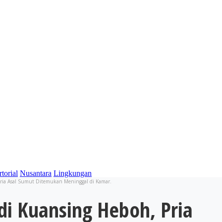
torial
Nusantara
Lingkungan
ria Asal Sumut Ditemukan Meninggal di Kamar.
di Kuansing Heboh, Pria