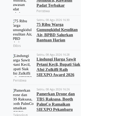
Membara, Kawasan
Padat Terbakar
Peristiwa
Sabtu, 08 Agu 2026 16:30
75 Ribu Warga
Gunungkidul Kesulitan
Air, BPBD Salurkan
Bantuan Harian
Ekbis
Sabtu, 08 Agu 2026 16:28
Lindungi Harga Sawit
Petani Kecil, Bupati Siak
Afni Zulkifli Raih
SIEXPO Award 2026
Peristiwa
Sabtu, 08 Agu 2026 16:26
Pamerkan Drone dan
TBS Raksasa, Booth
PalmCo Ramaikan
SIEXPO Pekanbaru
Teknologi