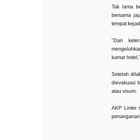
Tak lama be
bersama jaj
tempat kejad
"Dari kete
mengeluhkan
kamar hotel,"
Setelah dil
dievakuasi 
atau visum.
AKP Linter 
penanganan 