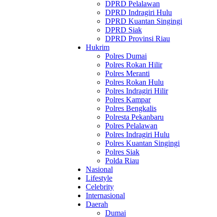
DPRD Pelalawan
DPRD Indragiri Hulu
DPRD Kuantan Singingi
DPRD Siak
DPRD Provinsi Riau
Hukrim
Polres Dumai
Polres Rokan Hilir
Polres Meranti
Polres Rokan Hulu
Polres Indragiri Hilir
Polres Kampar
Polres Bengkalis
Polresta Pekanbaru
Polres Pelalawan
Polres Indragiri Hulu
Polres Kuantan Singingi
Polres Siak
Polda Riau
Nasional
Lifestyle
Celebrity
Internasional
Daerah
Dumai