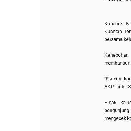
Kapolres K
Kuantan Ten
bersama kel
Kehebohan
membangunka
"Namun, kor
AKP Linter S
Pihak kelu
pengunjung
mengecek ko