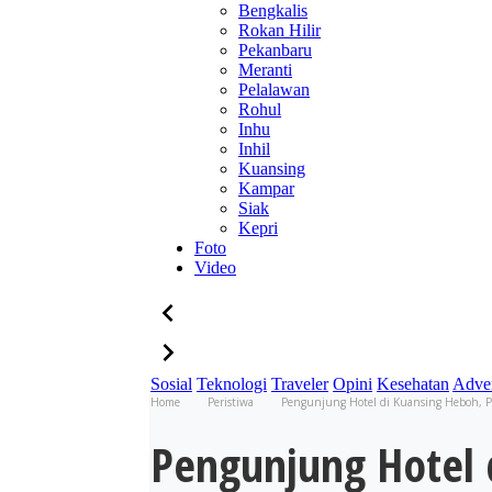
Bengkalis
Rokan Hilir
Pekanbaru
Meranti
Pelalawan
Rohul
Inhu
Inhil
Kuansing
Kampar
Siak
Kepri
Foto
Video
Sosial
Teknologi
Traveler
Opini
Kesehatan
Adver
Home
Peristiwa
Pengunjung Hotel di Kuansing Heboh, P
Pengunjung Hotel 