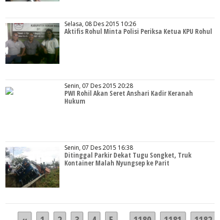
Selasa, 08 Des 2015 10:26
Aktifis Rohul Minta Polisi Periksa Ketua KPU Rohul
Senin, 07 Des 2015 20:28
PWI Rohil Akan Seret Anshari Kadir Keranah
Hukum
Senin, 07 Des 2015 16:38
Ditinggal Parkir Dekat Tugu Songket, Truk
Kontainer Malah Nyungsep ke Parit
«
1
2
3
4
5
...
1180
1181
1182