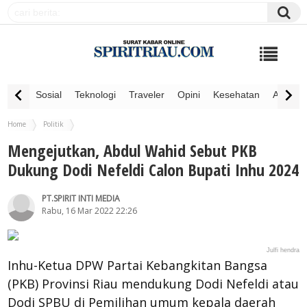
Sosial
Teknologi
Traveler
Opini
Kesehatan
Advertor
Home
Politik
Mengejutkan, Abdul Wahid Sebut PKB Dukung Dodi Nefeldi Calon Bupati Inhu 2024
Mengejutkan, Abdul Wahid Sebut PKB
Dukung Dodi Nefeldi Calon Bupati Inhu 2024
PT.SPIRIT INTI MEDIA
Rabu, 16 Mar 2022 22:26
Julfi hendra
Inhu-Ketua DPW Partai Kebangkitan Bangsa
(PKB) Provinsi Riau mendukung Dodi Nefeldi atau
Dodi SPBU di Pemilihan umum kepala daerah