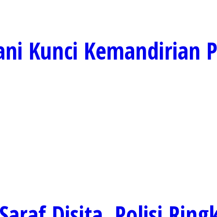
ani Kunci Kemandirian 
araf Disita, Polisi Ring