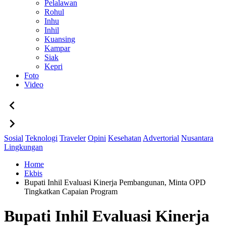
Pelalawan
Rohul
Inhu
Inhil
Kuansing
Kampar
Siak
Kepri
Foto
Video
Sosial
Teknologi
Traveler
Opini
Kesehatan
Advertorial
Nusantara
Lingkungan
Home
Ekbis
Bupati Inhil Evaluasi Kinerja Pembangunan, Minta OPD
Tingkatkan Capaian Program
Bupati Inhil Evaluasi Kinerja