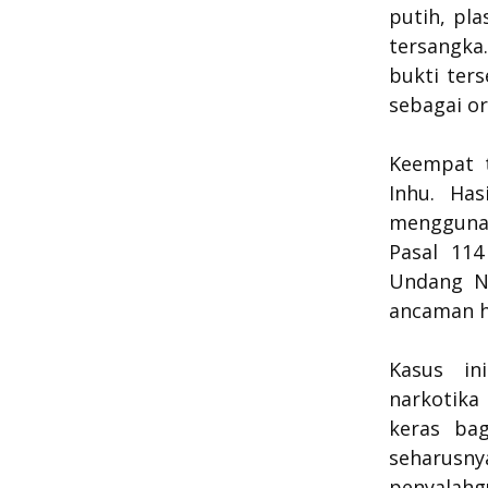
putih, pl
tersangka
bukti ter
sebagai o
Keempat t
Inhu. Has
menggunak
Pasal 114
Undang N
ancaman h
Kasus in
narkotika
keras ba
seharusn
penyala