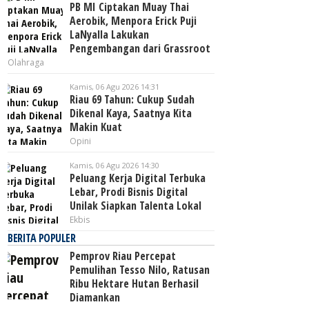
PB MI Ciptakan Muay Thai
Aerobik, Menpora Erick Puji
LaNyalla Lakukan
Pengembangan dari Grassroot
Olahraga
Kamis, 06 Agu 2026 14:31
Riau 69 Tahun: Cukup Sudah
Dikenal Kaya, Saatnya Kita
Makin Kuat
Opini
Kamis, 06 Agu 2026 14:30
Peluang Kerja Digital Terbuka
Lebar, Prodi Bisnis Digital
Unilak Siapkan Talenta Lokal
Ekbis
BERITA POPULER
Pemprov Riau Percepat
Pemulihan Tesso Nilo, Ratusan
Ribu Hektare Hutan Berhasil
Diamankan