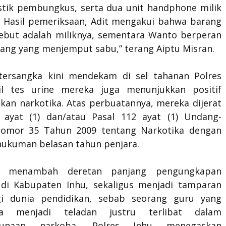
astik pembungkus, serta dua unit handphone milik
. Hasil pemeriksaan, Adit mengakui bahwa barang
sebut adalah miliknya, sementara Wanto berperan
rang yang menjemput sabu,” terang Aiptu Misran.
ersangka kini mendekam di sel tahanan Polres
il tes urine mereka juga menunjukkan positif
an narkotika. Atas perbuatannya, mereka dijerat
 ayat (1) dan/atau Pasal 112 ayat (1) Undang-
omor 35 Tahun 2009 tentang Narkotika dengan
ukuman belasan tahun penjara.
i menambah deretan panjang pengungkapan
 di Kabupaten Inhu, sekaligus menjadi tamparan
gi dunia pendidikan, sebab seorang guru yang
ya menjadi teladan justru terlibat dalam
hgunaan narkoba. Polres Inhu menegaskan