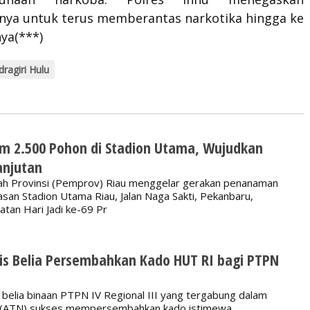
ya untuk terus memberantas narkotika hingga ke
ya(***)
dragiri Hulu
m 2.500 Pohon di Stadion Utama, Wujudkan
anjutan
 Provinsi (Pemprov) Riau menggelar gerakan penanaman
asan Stadion Utama Riau, Jalan Naga Sakti, Pekanbaru,
atan Hari Jadi ke-69 Pr
is Belia Persembahkan Kado HUT RI bagi PTPN
belia binaan PTPN IV Regional III yang tergabung dalam
a (ATN) sukses mempersembahkan kado istimewa