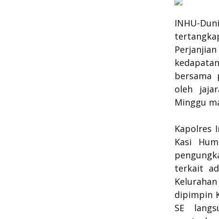
INHU-Du
tertangk
Perjanjian
kedapatan
bersama p
oleh jaj
Minggu mal
Kapolres I
Kasi Hum
pengungka
terkait a
Kelurahan
dipimpin K
SE langs