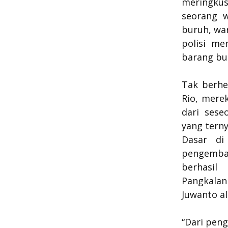
meringkus
seorang w
buruh, wa
polisi me
barang buk
Tak berhen
Rio, mere
dari sese
yang tern
Dasar di
pengemban
berhasi
Pangkala
Juwanto al
“Dari pen