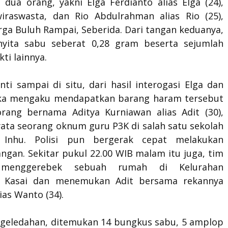
 dua orang, yakni Elga Ferdianto alias Elga (24),
iraswasta, dan Rio Abdulrahman alias Rio (25),
rga Buluh Rampai, Seberida. Dari tangan keduanya,
nyita sabu seberat 0,28 gram beserta sejumlah
ti lainnya.
ti sampai di situ, dari hasil interogasi Elga dan
ka mengaku mendapatkan barang haram tersebut
orang bernama Aditya Kurniawan alias Adit (30),
yata seorang oknum guru P3K di salah satu sekolah
 Inhu. Polisi pun bergerak cepat melakukan
gan. Sekitar pukul 22.00 WIB malam itu juga, tim
l menggerebek sebuah rumah di Kelurahan
n Kasai dan menemukan Adit bersama rekannya
ias Wanto (34).
ggeledahan, ditemukan 14 bungkus sabu, 5 amplop