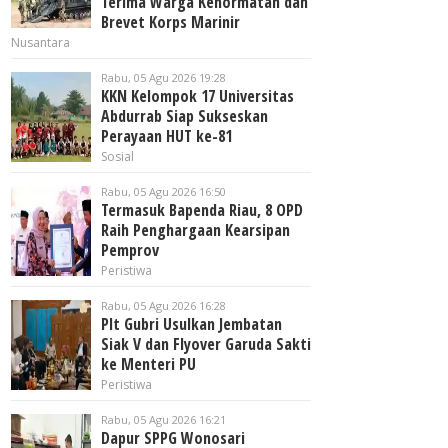
Terima Warga Kehormatan dan
Brevet Korps Marinir
Nusantara
Rabu, 05 Agu 2026 19:28
KKN Kelompok 17 Universitas
Abdurrab Siap Sukseskan
Perayaan HUT ke-81
Sosial
Rabu, 05 Agu 2026 16:50
Termasuk Bapenda Riau, 8 OPD
Raih Penghargaan Kearsipan
Pemprov
Peristiwa
Rabu, 05 Agu 2026 16:28
Plt Gubri Usulkan Jembatan
Siak V dan Flyover Garuda Sakti
ke Menteri PU
Peristiwa
Rabu, 05 Agu 2026 16:21
Dapur SPPG Wonosari