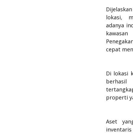
Dijelaska
lokasi, 
adanya in
kawasan 
Penegakan
cepat menu
Di lokasi 
berhasi
tertangk
properti y
Aset yan
inventaris