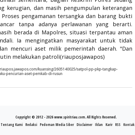
g kerugian, dan masih pengumpulan keterangan
i Proses pengamanan tersangka dan barang bukti
lancar tanpa adanya perlawanan yang berarti.
asih berada di Mapolres, situasi terpantau aman
ndali. Ia mengingatkan masyarakat untuk tidak
an mencuri aset milik pemerintah daerah. "Dan
rutin melakukan patroli(riauposjawapos)
//riaupos.jawapos.com/kuansing/2605140025/satpol-pp-pkp-tangkap-
aku-pencurian-aset-pemkab-di-rusun
Copyright © 2012 - 2026 www.spiritriau.com. All Rights Reserved.
Tentang Kami
Redaksi
Pedoman Media Siber
Disclaimer
Iklan
Karir
RSS
Kontak