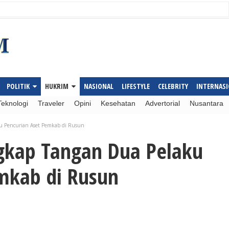
POLITIK
HUKRIM
NASIONAL
LIFESTYLE
CELEBRITY
INTERNAS
Teknologi
Traveler
Opini
Kesehatan
Advertorial
Nusantara
u Pencurian Aset Pemkab di Rusun
gkap Tangan Dua Pelaku
mkab di Rusun