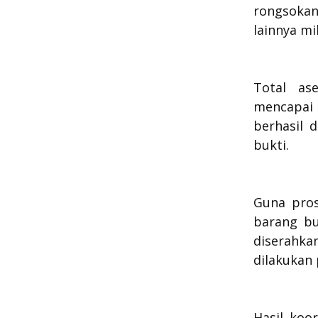
rongsoka
lainnya mi
Total as
mencapai 
berhasil 
bukti.
Guna pros
barang bu
diserahka
dilakukan
Hasil koo