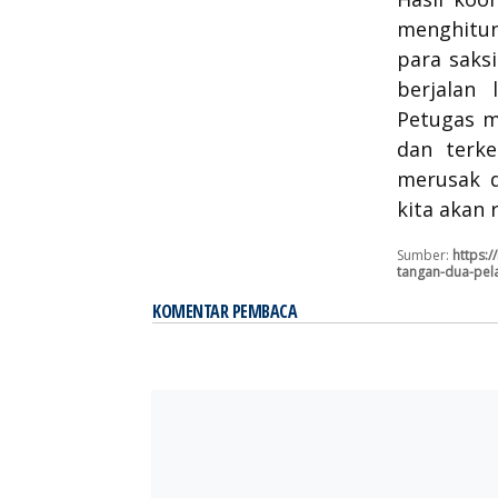
menghitun
para saks
berjalan 
Petugas m
dan terke
merusak d
kita akan 
Sumber:
https:
tangan-dua-pel
KOMENTAR PEMBACA