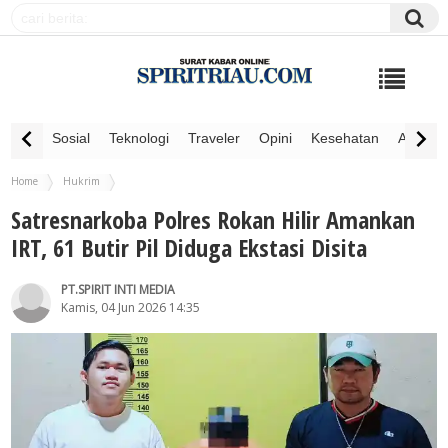
Sosial
Teknologi
Traveler
Opini
Kesehatan
Advertor
Home
Hukrim
Satresnarkoba Polres Rokan Hilir Amankan IRT, 61 Butir Pil Diduga Ekstasi Disita
Satresnarkoba Polres Rokan Hilir Amankan
IRT, 61 Butir Pil Diduga Ekstasi Disita
PT.SPIRIT INTI MEDIA
Kamis, 04 Jun 2026 14:35